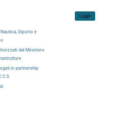
 di Formazione
Login
Servizi
Contatti
Nautica, Diporto e
no
torizzati dal Ministero
frastrutture
ogati in partnership
C.C.S.
si