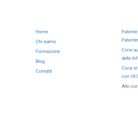
Menu
Corsi
Home
Chi siamo
Formazione
Home
Patente 
Patenti
Chi siamo
Corsi au
Formazione
delle In
Blog
Corsi er
Contatti
con I.R.
Altri cor