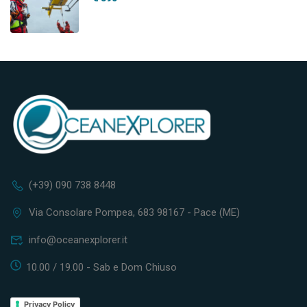
(+39) 090 738 8448
Via Consolare Pompea, 683 98167 - Pace (ME)
info@oceanexplorer.it
10.00 / 19.00 - Sab e Dom Chiuso
Privacy Policy