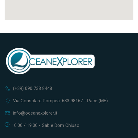
(+39) 090 738 8448
Via Consolare Pompea, 683 98167 - Pace (ME)
info@oceanexplorer.it
10.00 / 19.00 - Sab e Dom Chiuso