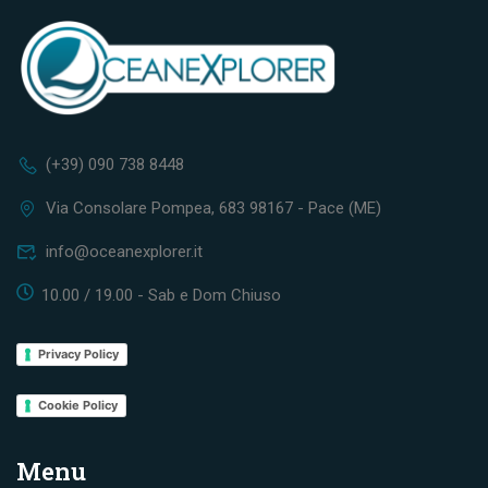
(+39) 090 738 8448
Via Consolare Pompea, 683 98167 - Pace (ME)
info@oceanexplorer.it
10.00 / 19.00 - Sab e Dom Chiuso
Privacy Policy
Cookie Policy
Menu