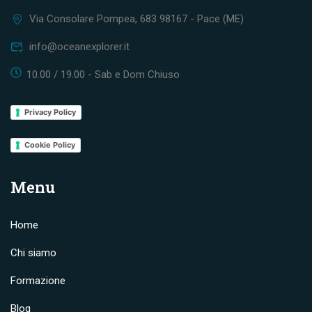
Via Consolare Pompea, 683 98167 - Pace (ME)
info@oceanexplorer.it
10.00 / 19.00 - Sab e Dom Chiuso
Privacy Policy
Cookie Policy
Menu
Home
Chi siamo
Formazione
Blog