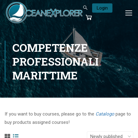
Login
COMPETENZE
PROFESSIONALI
MARITTIME
If you want to buy courses, please go to the
Catalogo
page to
buy products assigned courses!