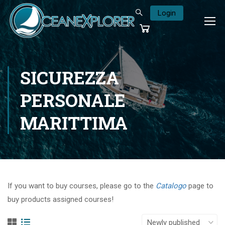
Login
SICUREZZA
PERSONALE
MARITTIMA
If you want to buy courses, please go to the
Catalogo
page to
buy products assigned courses!