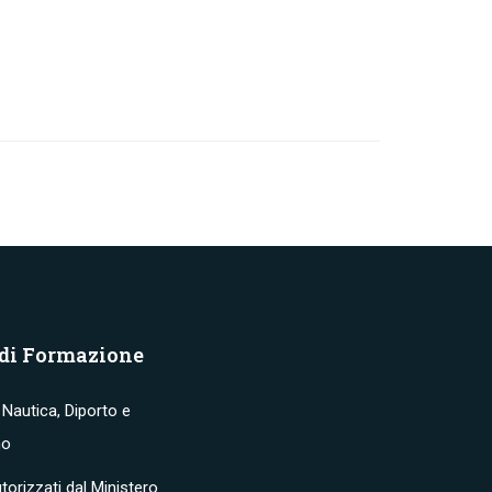
 di Formazione
Nautica, Diporto e
no
torizzati dal Ministero