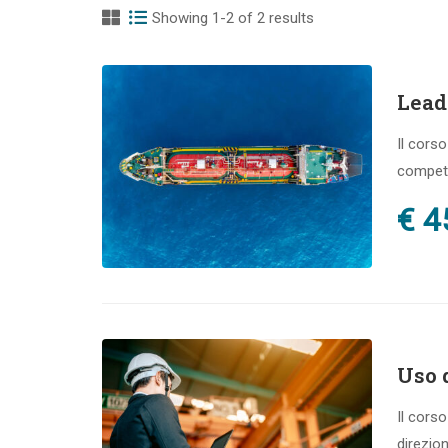
Showing 1-2 of 2 results
Lead
Il cors
compete
€ 4
Uso 
Il cors
direzione