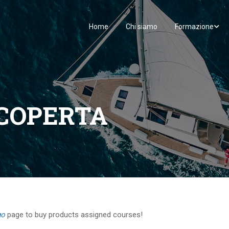
Home
Chi siamo
Formazione
 COPERTA
go
page to buy products assigned courses!