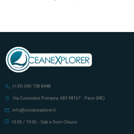
(+39) 090 738 8448
Via Consolare Pompea, 683 98167 - Pace (ME)
info@oceanexplorer.it
10.00 / 19.00 - Sab e Dom Chiuso