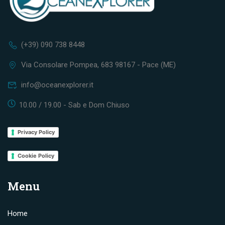
(+39) 090 738 8448
Via Consolare Pompea, 683 98167 - Pace (ME)
info@oceanexplorer.it
10.00 / 19.00 - Sab e Dom Chiuso
Privacy Policy
Cookie Policy
Menu
Home