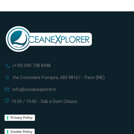
(+39) 090 738 8448
Via Consolare Pompea, 683 98167 - Pace (ME)
info@oceanexplorer.it
10.00 / 19.00 - Sab e Dom Chiuso
Privacy Policy
Cookie Policy