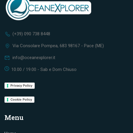
(+39) 090 738 8448
Via Consolare Pompea, 683 98167 - Pace (ME)
info@oceanexplorer.it
10.00 / 19.00 - Sab e Dom Chiuso
Privacy Policy
Cookie Policy
Menu