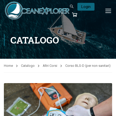
Login
CATALOGO
Home
Catalogo
Altri Corsi
Corso BLS-D (per non sanitari)